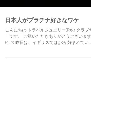
日本人がプラチナ好きなワケ
こんにちは トラベルジュエリー(R)の クラブサ
ーです。 ご覧いただきありがとうございます。
(^_^) 昨日は、イギリスでは9Kが好まれてい
る、というお話をしました。 ↓ ★ 総額1億1千
万円超の衣装＆ジュエリーと9Kのお話...