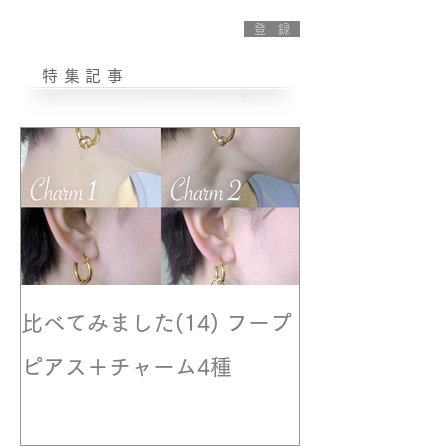
登 録
特集記事
比べてみました(14) フープ
撮影風景☆モ
ピアス＋チャーム4種