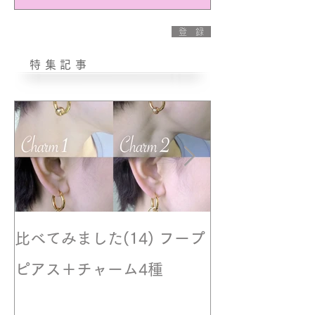
登 録
特集記事
比べてみました(14) フープ
撮影風景☆モ
ピアス＋チャーム4種