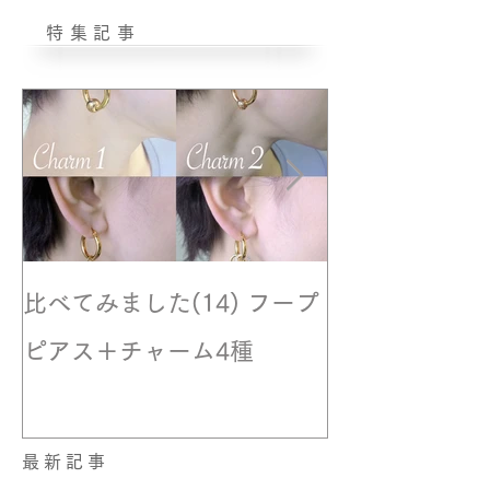
特集記事
比べてみました(14) フープ
撮影風景☆モ
ピアス＋チャーム4種
最新記事