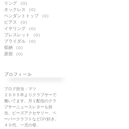
リング
（0）
0件の記事
ネックレス
（0）
0件の記事
ペンダントトップ
（0）
0件の記事
ピアス
（0）
0件の記事
イヤリング
（0）
0件の記事
ブレスレット
（0）
0件の記事
ブライダル
（0）
0件の記事
収納
（0）
0件の記事
原宿
（0）
0件の記事
プロフィール
ブログ担当：マツ
２００５年よりクラブサーで
働いてます。月１配信のクラ
ブサーニュースレターも担
当。ビーズアクセサリー、ペ
ーパークラフトなどDIY好き。
４０代、一児の母。