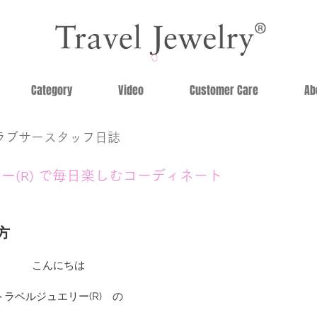
Category
Video
Customer Care
Ab
ラブサースタッフ日誌
リー
で毎日楽しむコーディネート
(R)
方
こんにちは
トラベルジュエリー(R)　の