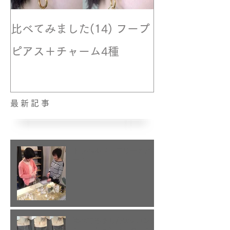
比べてみました(14) フープ
撮影風景☆モ
ピアス＋チャーム4種
最新記事
トラベルジュエリーデビュ
ー！
比べてみました(15) ロング
ステーションネックレス