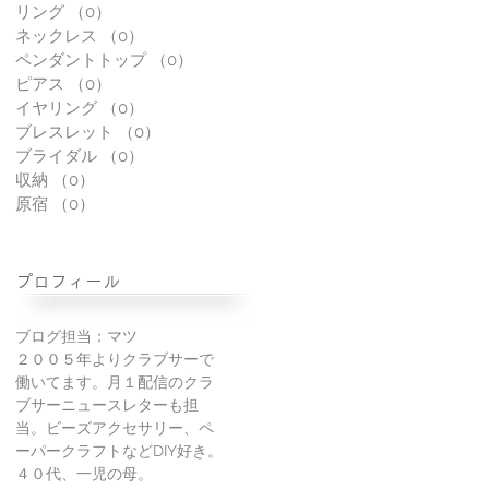
リング
（0）
0件の記事
ネックレス
（0）
0件の記事
ペンダントトップ
（0）
0件の記事
ピアス
（0）
0件の記事
イヤリング
（0）
0件の記事
ブレスレット
（0）
0件の記事
ブライダル
（0）
0件の記事
収納
（0）
0件の記事
原宿
（0）
0件の記事
プロフィール
ブログ担当：マツ
２００５年よりクラブサーで
働いてます。月１配信のクラ
ブサーニュースレターも担
当。ビーズアクセサリー、ペ
ーパークラフトなどDIY好き。
４０代、一児の母。