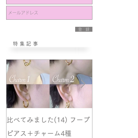
登 録
特集記事
比べてみました(14) フープ
撮影風景☆モ
ピアス＋チャーム4種