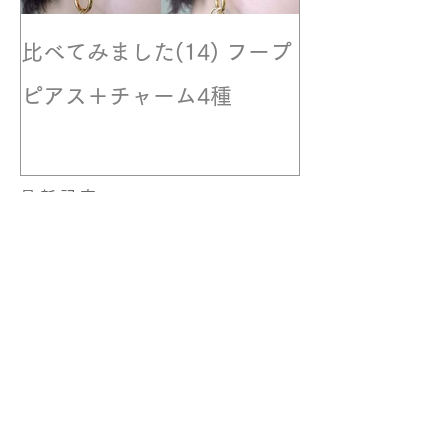
比べてみました(14) フープ
撮影風景☆モ
ピアス＋チャーム4種
最新記事
トラベルジュエリーデビュ
ー！
比べてみました(15) ロング
ステーションネックレス