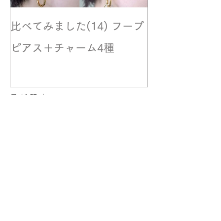
比べてみました(14) フープ
撮影風景☆モ
ピアス＋チャーム4種
最新記事
トラベルジュエリーデビュ
ー！
比べてみました(15) ロング
ステーションネックレス