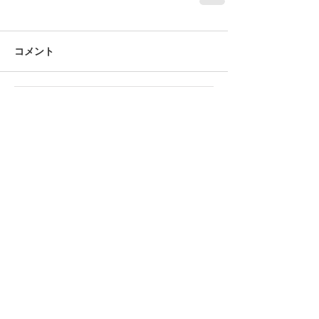
コメント
コメントを追加…
メルマガのご登録はこちらから
登 録
特集記事