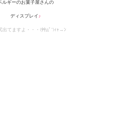
ベルギーのお菓子屋さんの
ディスプレイ
♪
出てますよ・・・(艸дﾟ*)ｨｬ→ﾝ 