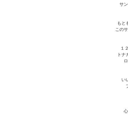
サン
もと
このサ
１
トナ
ロ
い
心