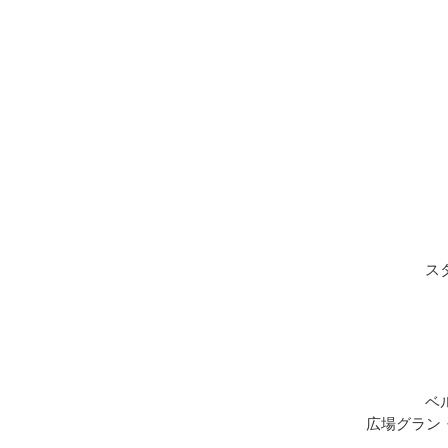
ス
ベ
広場グラン