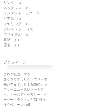
リング
（0）
0件の記事
ネックレス
（0）
0件の記事
ペンダントトップ
（0）
0件の記事
ピアス
（0）
0件の記事
イヤリング
（0）
0件の記事
ブレスレット
（0）
0件の記事
ブライダル
（0）
0件の記事
収納
（0）
0件の記事
原宿
（0）
0件の記事
プロフィール
ブログ担当：マツ
２００５年よりクラブサーで
働いてます。月１配信のクラ
ブサーニュースレターも担
当。ビーズアクセサリー、ペ
ーパークラフトなどDIY好き。
４０代、一児の母。