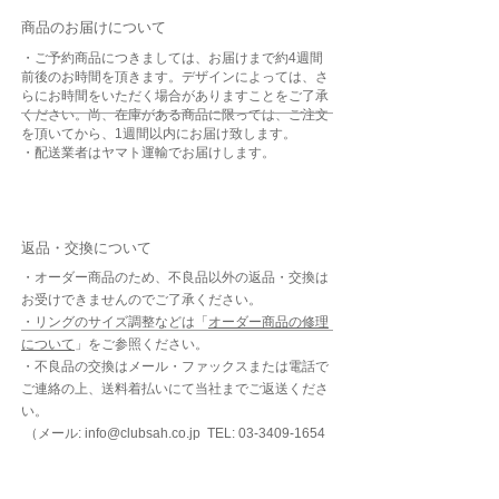
商品のお届けについて
・ご予約商品につきましては、お届けまで約4週間
前後のお時間を頂きます。デザインによっては、さ
らにお時間をいただく場合がありますことをご了承
ください。尚、在庫がある商品に限っては、ご注文
を頂いてから、1週間以内にお届け致します。
・配送業者はヤマト運輸でお届けします。
返品・交換について
・オーダー商品のため、不良品以外の返品・交換は
お受けできませんのでご了承ください。
​・リングのサイズ調整などは「
オーダー商品の修理
について
」をご参照ください。
・不良品の交換はメール・ファックスまたは電話で
ご連絡の上、送料着払いにて当社までご返送くださ
い。
（メール: info@clubsah.co.jp TEL: 03-3409-1654
FAX: 03-3409-4873 ）