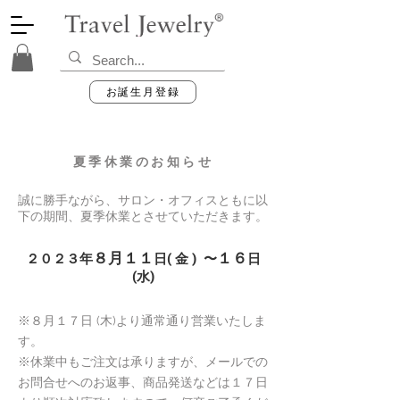
お誕生月登録
夏季休業のお知らせ
誠に勝手ながら、サロン・オフィスともに以
下の期間、夏季休業とさせていただきます。
８
月１１
１６
２０２
​３
年
日( 金
) 〜
日
(水
)
※８月１７
日 (木)より通常通り営業いたしま
す。
※休業中もご注文は承りますが、メールでの
お問合せへのお返事、商品発送などは１７日