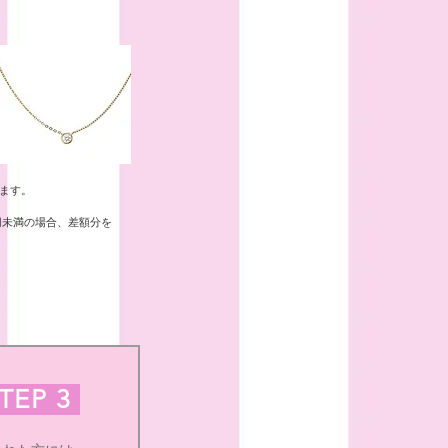
けます。
円未満の場合
、差額分を
TEP 3