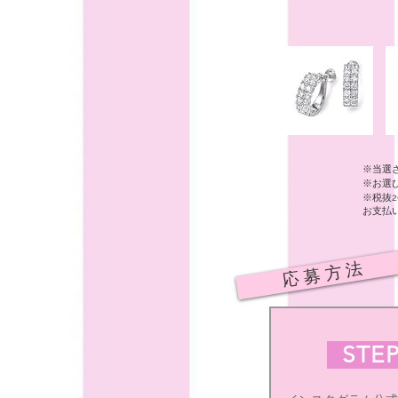
※当選
※お選
※税抜2
お支払
応 募 方 法
STEP