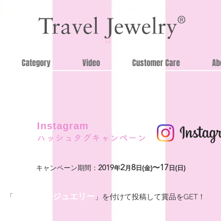
Category
Video
Customer Care
Ab
Instagram
ハッシュタグキャンペーン
2
8
17
2019
〜
キャンペーン期間：
年
月
日(金)
日(日)
#トラベルジュエリー
「
」を付けて投稿して賞品
をGET！