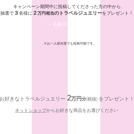
キャンペーン期間中に投稿してくださった方の中から
３
２
のトラベルジュエリー
抽選で
名様に
を​プレゼント！
万円相当
＜ 応募方法は
こちら
＞
※お一人様何度でも投稿可能です。
2
万円
お好きなトラベルジュエリー
分
(税抜)
をプレゼント
ネットショップ
からお好きな商品をお選びください