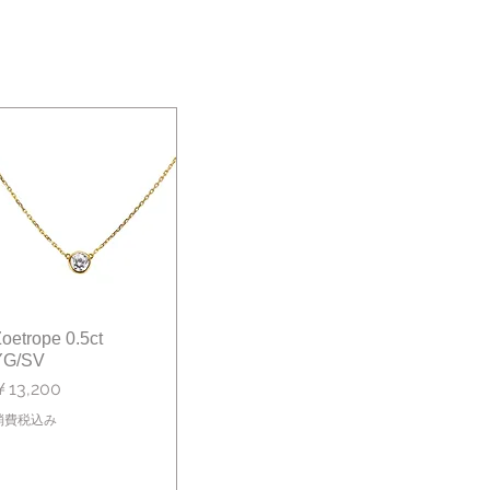
oetrope 0.5ct
クイックビュー
YG/SV
価格
￥13,200
消費税込み