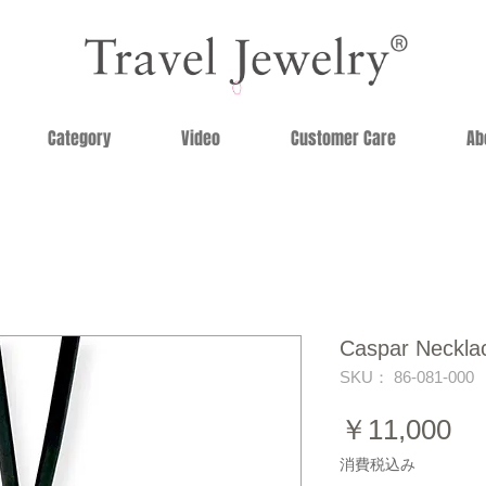
Category
Video
Customer Care
Ab
Caspar Neckla
SKU： 86-081-000
価
￥11,000
格
消費税込み