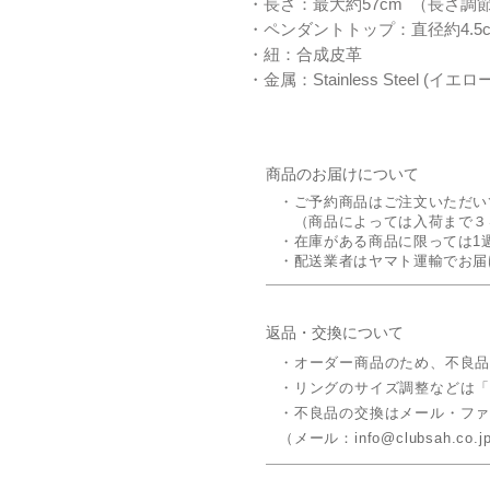
・長さ：最大約57cm （長さ調
・ペンダントトップ：直径約4.5
・紐：合成皮革
・金属：Stainless Steel (
商品のお届けについて
・ご予約商品はご注文いただい
（商品によっては入荷まで３
・在庫がある商品に限っては1
・配送業者はヤマト運輸でお届
返品・交換について
・オーダー商品のため、不良
​・リングのサイズ調整などは
・不良品の交換はメール・フ
（メール：info@clubsah.co.jp