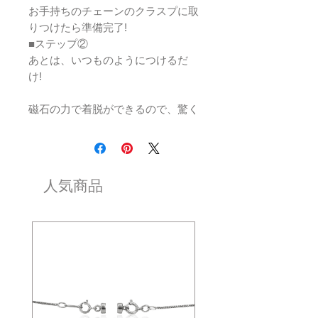
お手持ちのチェーンのクラスプに取
りつけたら準備完了!
■ステップ②
あとは、いつものようにつけるだ
け!
磁石の力で着脱ができるので、驚く
ほど楽につけ外しができます。
お持ちのチェーンにつけて、すぐに
ご使用できます。
＊ チェーン切れ防止にもなります
人気商品
＊
・全長：約16.5mm
・シルバー925（ロジウム仕上
げ/18Kイエローゴールド仕上げ）