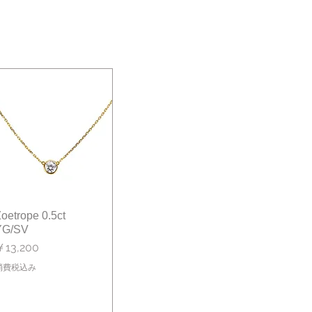
oetrope 0.5ct
クイックビュー
YG/SV
価格
￥13,200
消費税込み