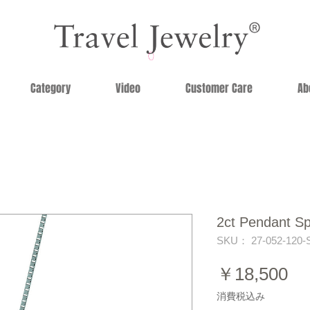
Category
Video
Customer Care
Ab
2ct Pendant Sp
SKU： 27-052-120-
価
￥18,500
格
消費税込み