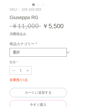
SKU： 104-103-003
Giuseppa RG
 ￥11,000 
通
セ
￥5,500
常
ー
消費税込み
価
ル
商品カテゴリー
*
格
価
格
数量
*
在庫残り1点
カートに追加する
今すぐ購入