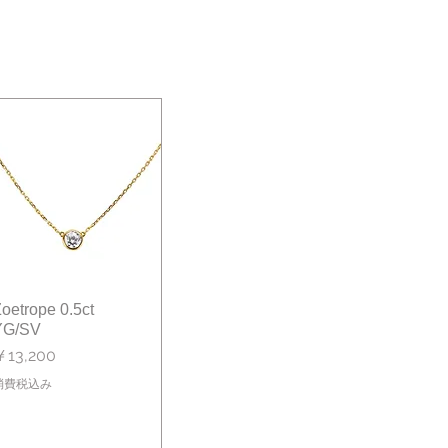
oetrope 0.5ct
クイックビュー
YG/SV
価格
￥13,200
消費税込み