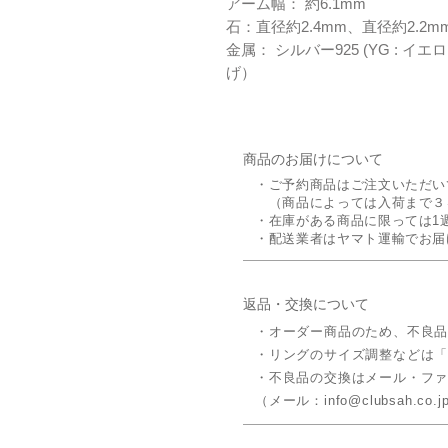
アーム幅： 約6.1mm
石：直径約2.4mm、直径約2.2m
金属： シルバー925 (YG : イ
げ）
商品のお届けについて
・ご予約商品はご注文いただい
（商品によっては入荷まで３
・在庫がある商品に限っては1
・配送業者はヤマト運輸でお届
返品・交換について
・オーダー商品のため、不良
​・リングのサイズ調整などは
・不良品の交換はメール・フ
（メール：info@clubsah.co.jp