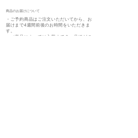
商品のお届けについて
・ご予約商品はご注文いただいてから、お
届けまで4週間前後のお時間をいただきま
す。
（商品によっては入荷まで３ヶ月ほどの
お時間がかかる場合もございます）
・在庫がある商品に限っては1週間以内に
お届けいたします。(長期休暇を除く）
・配送業者はヤマト運輸でお届けいたしま
Box Chain 0.85mm
Ejnar Necklace YG/SV
Zoetrope 0.5ct YG/SV
60cm Box Chain
Joann YG/SV
Arne
Giuseppa SV
Bezel 0.25ct YG/SV
Layered Snake Chain
-40%
す。
40cm/45cm
Necklace YG/SV
価格
価格
価格
価格
価格
価格
価格
￥5,500
￥13,200
￥5,500
￥19,800
￥24,200
￥11,000
￥11,000
Figaro Chain SV
価格
価格
￥3,300
￥11,000
通常価格
セール価格
消費税込み
消費税込み
消費税込み
消費税込み
消費税込み
消費税込み
消費税込み
￥3,850
￥2,310
消費税込み
消費税込み
消費税込み
カートに追加する
カートに追加する
カートに追加する
カートに追加する
カートに追加する
カートに追加する
予約購入
返品・交換について
カートに追加する
カートに追加する
カートに追加する
・オーダー商品のため、不良品以外の返
品・交換はお受けできませんのでご了承
ください。
​・リングのサイズ調整などは「
オーダー
商品の修理について
」をご参照くださ
い。