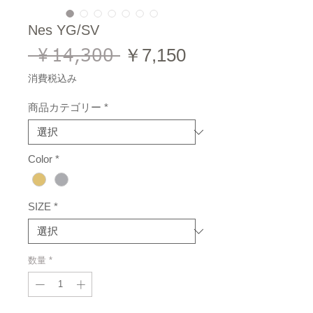
Nes YG/SV
 ￥14,300 
通
セ
￥7,150
常
ー
消費税込み
価
ル
商品カテゴリー
*
格
価
格
Color
*
SIZE
*
数量
*