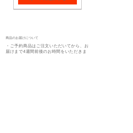
商品のお届けについて
・ご予約商品はご注文いただいてから、お
届けまで4週間前後のお時間をいただきま
す。
（商品によっては入荷まで３ヶ月ほどの
お時間がかかる場合もございます）
・在庫がある商品に限っては1週間以内に
お届けいたします。(長期休暇を除く）
・配送業者はヤマト運輸でお届けいたしま
Box Chain 0.85mm
Ejnar Necklace YG/SV
Zoetrope 0.5ct YG/SV
60cm Box Chain
Joann YG/SV
Arne
Giuseppa SV
Bezel 0.25ct YG/SV
Layered Snake Chain
-40%
す。
40cm/45cm
Necklace YG/SV
価格
価格
価格
価格
価格
価格
価格
￥5,500
￥13,200
￥5,500
￥19,800
￥24,200
￥11,000
￥11,000
Figaro Chain SV
価格
価格
￥3,300
￥11,000
通常価格
セール価格
消費税込み
消費税込み
消費税込み
消費税込み
消費税込み
消費税込み
消費税込み
￥3,850
￥2,310
消費税込み
消費税込み
消費税込み
カートに追加する
カートに追加する
カートに追加する
カートに追加する
カートに追加する
カートに追加する
予約購入
返品・交換について
カートに追加する
カートに追加する
カートに追加する
・オーダー商品のため、不良品以外の返
品・交換はお受けできませんのでご了承