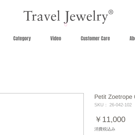
Category
Video
Customer Care
Ab
Petit Zoetrope
SKU： 26-042-102
価
￥11,000
格
消費税込み