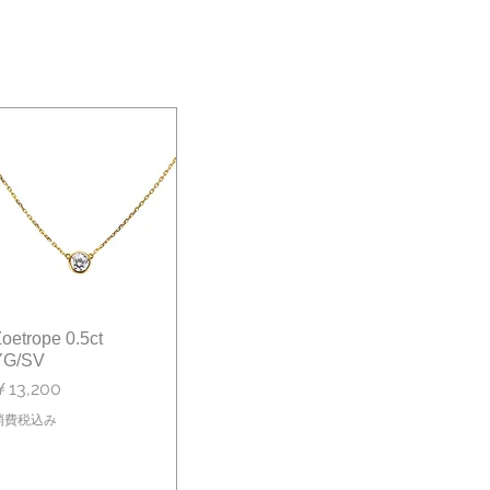
oetrope 0.5ct
クイックビュー
YG/SV
価格
￥13,200
消費税込み