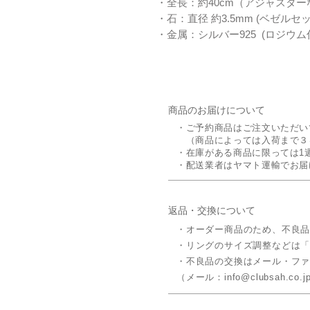
・全長：約40cm（アジャスター
・石：直径 約3.5mm (ベゼル
・金属：シルバー925 (ロジウ
商品のお届けについて
・ご予約商品はご注文いただい
（商品によっては入荷まで３
・在庫がある商品に限っては1
・配送業者はヤマト運輸でお届
返品・交換について
・オーダー商品のため、不良
​・リングのサイズ調整などは
・不良品の交換はメール・フ
（メール：info@clubsah.co.jp