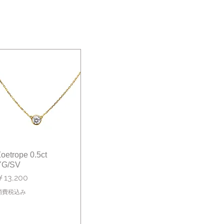
oetrope 0.5ct
クイックビュー
YG/SV
価格
￥13,200
消費税込み