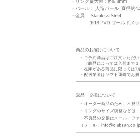
・リング最大幅：約8.8mm
・パール： 人造パール 直径約4.
・金属： Stainless Steel
(K18 PVD ゴールドメッ
商品のお届けについて
・ご予約商品はご注文いただい
（商品によっては入荷まで３
・在庫がある商品に限っては1
・配送業者はヤマト運輸でお届
返品・交換について
・オーダー商品のため、不良
​・リングのサイズ調整などは
・不良品の交換はメール・フ
（メール：info@clubsah.co.jp