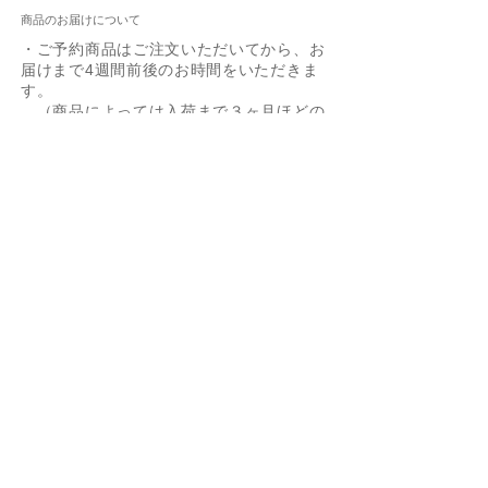
商品のお届けについて
・ご予約商品はご注文いただいてから、お
届けまで4週間前後のお時間をいただきま
す。
（商品によっては入荷まで３ヶ月ほどの
お時間がかかる場合もございます）
・在庫がある商品に限っては1週間以内に
お届けいたします。(長期休暇を除く）
・配送業者はヤマト運輸でお届けいたしま
Box Chain 0.85mm
Ejnar Necklace YG/SV
Zoetrope 0.5ct YG/SV
60cm Box Chain
Joann YG/SV
Arne
Giuseppa SV
Bezel 0.25ct YG/SV
Layered Snake Chain
-40%
す。
40cm/45cm
Necklace YG/SV
価格
価格
価格
価格
価格
価格
価格
￥5,500
￥13,200
￥5,500
￥19,800
￥24,200
￥11,000
￥11,000
Figaro Chain SV
価格
価格
￥3,300
￥11,000
通常価格
セール価格
消費税込み
消費税込み
消費税込み
消費税込み
消費税込み
消費税込み
消費税込み
￥3,850
￥2,310
消費税込み
消費税込み
消費税込み
カートに追加する
カートに追加する
カートに追加する
カートに追加する
カートに追加する
カートに追加する
予約購入
返品・交換について
カートに追加する
カートに追加する
カートに追加する
・オーダー商品のため、不良品以外の返
品・交換はお受けできませんのでご了承
ください。
​・リングのサイズ調整などは「
オーダー
商品の修理について
」をご参照くださ
い。
・不良品の交換はメール・ファックスま