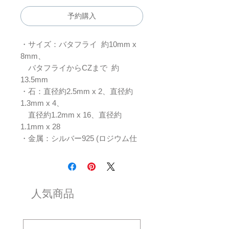
予約購入
・サイズ：バタフライ 約10mm x
8mm、
バタフライからCZまで 約
13.5mm
・石：直径約2.5mm x 2、直径約
1.3mm x 4、
直径約1.2mm x 16、直径約
1.1mm x 28
・金属：シルバー925 (ロジウム仕
上げ）
＊オープンリングのためサイズに余
裕がありますが、
人気商品
ご自身で広げたり縮めたりした場
合、石落ちや破損の
原因になる場合があります＊