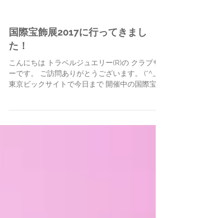
国際宝飾展2017に行ってきまし
た！
こんにちは トラベルジュエリー(R)の クラブサ
ーです。 ご訪問ありがとうございます。 (*^_^*)
東京ビックサイトで今日まで 開催中の国際宝飾
展。 31ヶ国1,100社が出展する 日本最大級のジ
ュエリーの 見本市です。 クラブサースタッフ
も お出かけしてきまし