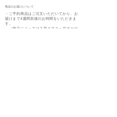
りますことをご了解ください。
商品のお届けについて
・ご予約商品はご注文いただいてから、お
返品・交換
届けまで4週間前後のお時間をいただきま
ご予約商品のため返品・交換はお受けできま
す。
せん事、どうかご了承ください。
（商品によっては入荷まで３ヶ月ほどの
お時間がかかる場合もございます）
ご質問等はinfo@clubsah.co.jpまで、お問い
・在庫がある商品に限っては1週間以内に
合わせ下さい
お届けいたします。(長期休暇を除く）
・配送業者はヤマト運輸でお届けいたしま
Box Chain 0.85mm
Ejnar Necklace YG/SV
Zoetrope 0.5ct YG/SV
60cm Box Chain
Joann YG/SV
Arne
Giuseppa SV
Bezel 0.25ct YG/SV
Layered Snake Chain
-40%
す。
40cm/45cm
Necklace YG/SV
価格
価格
価格
価格
価格
価格
価格
￥5,500
￥13,200
￥5,500
￥19,800
￥24,200
￥11,000
￥11,000
Figaro Chain SV
価格
価格
￥3,300
￥11,000
通常価格
セール価格
消費税込み
消費税込み
消費税込み
消費税込み
消費税込み
消費税込み
消費税込み
￥3,850
￥2,310
消費税込み
消費税込み
消費税込み
カートに追加する
カートに追加する
カートに追加する
カートに追加する
カートに追加する
カートに追加する
予約購入
返品・交換について
カートに追加する
カートに追加する
カートに追加する
・オーダー商品のため、不良品以外の返
品・交換はお受けできませんのでご了承
ください。
​・リングのサイズ調整などは「
オーダー
商品の修理について
」をご参照くださ
い。
・不良品の交換はメール・ファックスま