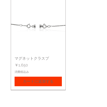
お支払い方法は
「オフライン決済」をご選択
ください
内金
ご注文完了後、メールで請求書をお送りしま
すので、1週間以内に商品代金の５０％を内
金として、クレジットカードでお支払いくだ
さい。他のお支払い方法をご希望の方はメー
ルにてご連絡ください。
残金
マグネットクラスプ
商品が入荷次第、メールでご案内申し上げま
すので、残金となる商品代金の５０％＋送料
価格
￥1,650
をお支払いください。クレジットカードでの
お支払いをご希望の場合は、内金のお支払い
消費税込み
同様、メールにてご案内を差し上げます。ま
た、コンビニ後払い、代引きでのお支払いも
カートに追加する
承ります。
商品のお届け
約４週間ほどお時間を頂きます。デザインや
サイズにより、さらにお時間を頂く場合があ