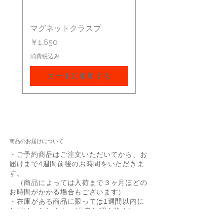
マグネットクラスプ
価格
￥1,650
消費税込み
カートに追加する
商品のお届けについて
・ご予約商品はご注文いただいてから、お
届けまで4週間前後のお時間をいただきま
す。
（商品によっては入荷まで３ヶ月ほどの
お時間がかかる場合もございます）
・在庫がある商品に限っては1週間以内に
お届けいたします。(長期休暇を除く）
・配送業者はヤマト運輸でお届けいたしま
Box Chain 0.85mm
Ejnar Necklace YG/SV
Zoetrope 0.5ct YG/SV
60cm Box Chain
Joann YG/SV
Arne
Giuseppa SV
Bezel 0.25ct YG/SV
Layered Snake Chain
-40%