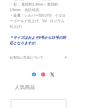
・石： 直径約1.3mm～直径約
1.5mm 合計41石
・金属：シルバー925 (YG イエロ
ーゴールド仕上げ、SV ロジウム
仕上げ）
＊サイズはおよそ9号から15号の対
応となりますが、
個人の感覚によります＊
＊入荷までに3ヶ月ほどのお時間が
お支払い方法について
掛かります＊
＊一括でのお支払いをご希望の場合＊
クレジットカード払いをお選び頂き、お支払
い手続きをお願い申し上げます。その他のお
支払いをご希望の場合は、ご連絡をお願い致
します
人気商品
＊商品代金の半額を、
お支払いご希望の場合
＊
お支払い方法は
「オフライン決済」をご選択