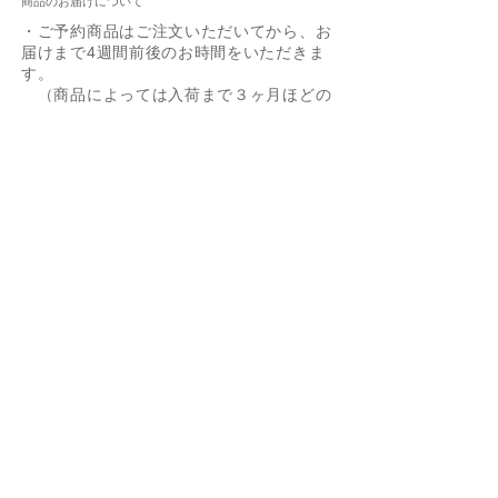
商品のお届けについて
・ご予約商品はご注文いただいてから、お
返品・交換
届けまで4週間前後のお時間をいただきま
ご予約商品のため返品・交換はお受けできま
す。
せん事、どうかご了承ください。
（商品によっては入荷まで３ヶ月ほどの
お時間がかかる場合もございます）
ご質問等はinfo@clubsah.co.jpまで、お問い
・在庫がある商品に限っては1週間以内に
合わせ下さい
お届けいたします。(長期休暇を除く）
・配送業者はヤマト運輸でお届けいたしま
Box Chain 0.85mm
Ejnar Necklace YG/SV
Zoetrope 0.5ct YG/SV
60cm Box Chain
Joann YG/SV
Arne
Giuseppa SV
Bezel 0.25ct YG/SV
Layered Snake Chain
-40%
す。
40cm/45cm
Necklace YG/SV
価格
価格
価格
価格
価格
価格
価格
￥5,500
￥13,200
￥5,500
￥19,800
￥24,200
￥11,000
￥11,000
Figaro Chain SV
価格
価格
￥3,300
￥11,000
通常価格
セール価格
消費税込み
消費税込み
消費税込み
消費税込み
消費税込み
消費税込み
消費税込み
￥3,850
￥2,310
消費税込み
消費税込み
消費税込み
カートに追加する
カートに追加する
カートに追加する
カートに追加する
カートに追加する
カートに追加する
予約購入
返品・交換について
カートに追加する
カートに追加する
カートに追加する
・オーダー商品のため、不良品以外の返
品・交換はお受けできませんのでご了承
ください。
​・リングのサイズ調整などは「
オーダー
商品の修理について
」をご参照くださ
い。
・不良品の交換はメール・ファックスま
たは電話でご連絡の上、送料着払いにて