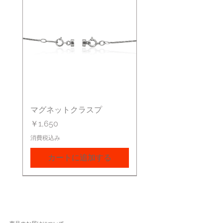
ください
内金
ご注文完了後、メールで請求書をお送りしま
すので、1週間以内に商品代金の５０％を内
金として、クレジットカードでお支払いくだ
さい。他のお支払い方法をご希望の方はメー
ルにてご連絡ください。
残金
マグネットクラスプ
商品が入荷次第、メールでご案内申し上げま
すので、残金となる商品代金の５０％＋送料
価格
￥1,650
をお支払いください。クレジットカードでの
お支払いをご希望の場合は、内金のお支払い
消費税込み
同様、メールにてご案内を差し上げます。ま
た、コンビニ後払い、代引きでのお支払いも
カートに追加する
承ります。
商品のお届け
約４週間ほどお時間を頂きます。デザインや
サイズにより、さらにお時間を頂く場合があ
りますことをご了解ください。