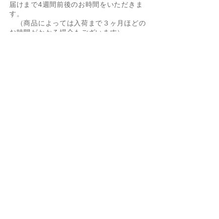
届けまで4週間前後のお時間をいただきま
す。
（商品によっては入荷まで３ヶ月ほどの
お時間がかかる場合もございます）
・在庫がある商品に限っては1週間以内に
お届けいたします。(長期休暇を除く）
・配送業者はヤマト運輸でお届けいたしま
Box Chain 0.85mm
Ejnar Necklace YG/SV
Zoetrope 0.5ct YG/SV
60cm Box Chain
Joann YG/SV
Arne
Giuseppa SV
Bezel 0.25ct YG/SV
Layered Snake Chain
-40%
す。
40cm/45cm
Necklace YG/SV
価格
価格
価格
価格
価格
価格
価格
￥5,500
￥13,200
￥5,500
￥19,800
￥24,200
￥11,000
￥11,000
Figaro Chain SV
価格
価格
￥3,300
￥11,000
通常価格
セール価格
消費税込み
消費税込み
消費税込み
消費税込み
消費税込み
消費税込み
消費税込み
￥3,850
￥2,310
消費税込み
消費税込み
消費税込み
カートに追加する
カートに追加する
カートに追加する
カートに追加する
カートに追加する
カートに追加する
予約購入
返品・交換について
カートに追加する
カートに追加する
カートに追加する
・オーダー商品のため、不良品以外の返
品・交換はお受けできませんのでご了承
ください。
​・リングのサイズ調整などは「
オーダー
商品の修理について
」をご参照くださ
い。
・不良品の交換はメール・ファックスま
たは電話でご連絡の上、送料着払いにて
当社までご返送ください。