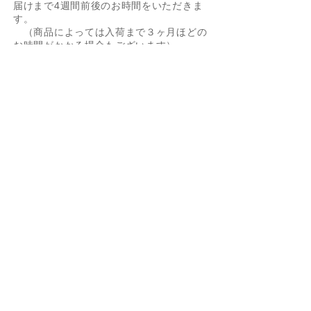
届けまで4週間前後のお時間をいただきま
す。
（商品によっては入荷まで３ヶ月ほどの
お時間がかかる場合もございます）
・在庫がある商品に限っては1週間以内に
お届けいたします。(長期休暇を除く）
・配送業者はヤマト運輸でお届けいたしま
Box Chain 0.85mm
Ejnar Necklace YG/SV
Zoetrope 0.5ct YG/SV
60cm Box Chain
Joann YG/SV
Arne
Giuseppa SV
Bezel 0.25ct YG/SV
Layered Snake Chain
-40%
す。
40cm/45cm
Necklace YG/SV
価格
価格
価格
価格
価格
価格
価格
￥5,500
￥13,200
￥5,500
￥19,800
￥24,200
￥11,000
￥11,000
Figaro Chain SV
価格
価格
￥3,300
￥11,000
通常価格
セール価格
消費税込み
消費税込み
消費税込み
消費税込み
消費税込み
消費税込み
消費税込み
￥3,850
￥2,310
消費税込み
消費税込み
消費税込み
カートに追加する
カートに追加する
カートに追加する
カートに追加する
カートに追加する
カートに追加する
予約購入
返品・交換について
カートに追加する
カートに追加する
カートに追加する
・オーダー商品のため、不良品以外の返
品・交換はお受けできませんのでご了承
ください。
​・リングのサイズ調整などは「
オーダー
商品の修理について
」をご参照くださ
い。
・不良品の交換はメール・ファックスま
たは電話でご連絡の上、送料着払いにて
当社までご返送ください。