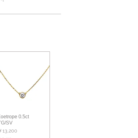
oetrope 0.5ct
クイックビュー
YG/SV
価格
￥13,200