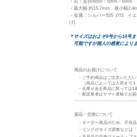
・石：直径4mm・5mm・6mm
・最大幅 約15.7mm 最小幅2.4
・金属：シルバー925 (YG 
げ)
＊サイズはおよそ9号から14号
可能ですが個人の感覚により
商品のお届けについて
・ご予約商品はご注文いただい
（商品によっては入荷まで３
・在庫がある商品に限っては1
・配送業者はヤマト運輸でお届
返品・交換について
・オーダー商品のため、不良
​・リングのサイズ調整などは
・不良品の交換はメール・フ