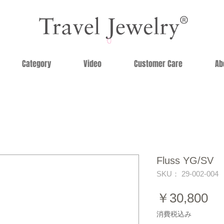
Category
Video
Customer Care
Ab
Fluss YG/SV
SKU： 29-002-004
価
￥30,800
格
消費税込み