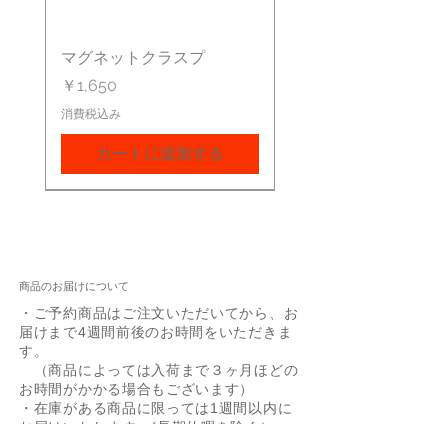
マグネットクラスプ
価格
￥1,650
消費税込み
カートに追加する
商品のお届けについて
・ご予約商品はご注文いただいてから、お
届けまで4週間前後のお時間をいただきま
す。
（商品によっては入荷まで３ヶ月ほどの
お時間がかかる場合もございます）
・在庫がある商品に限っては1週間以内に
お届けいたします。(長期休暇を除く）
・配送業者はヤマト運輸でお届けいたしま
Box Chain 0.85mm
Ejnar Necklace YG/SV
Zoetrope 0.5ct YG/SV
60cm Box Chain
Joann YG/SV
Arne
Giuseppa SV
Bezel 0.25ct YG/SV
Layered Snake Chain
-40%