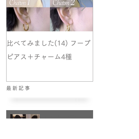
比べてみました(14) フープ
撮影風景☆モ
ピアス＋チャーム4種
最新記事
トラベルジュエリーデビュ
ー！