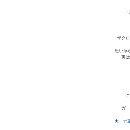
ザクロ
思い浮
実は
こ
ガー
★　☆宝石