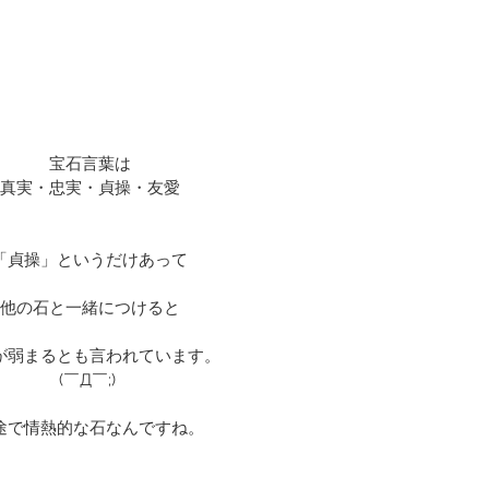
宝石言葉は
真実・忠実・貞操・友愛
「貞操」というだけあって
他の石と一緒につけると
が弱まるとも言われています。
(￣Д￣;) 
途で情熱的な石なんですね。