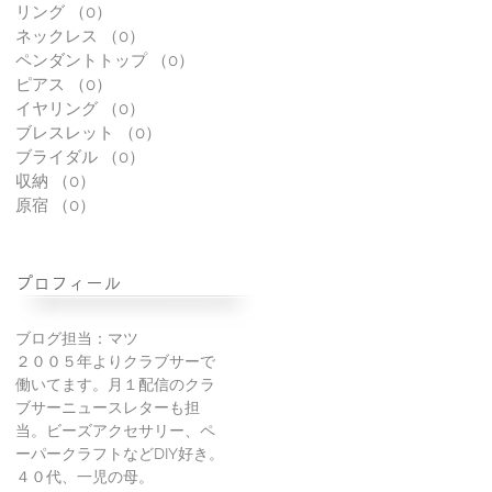
リング
（0）
0件の記事
ネックレス
（0）
0件の記事
ペンダントトップ
（0）
0件の記事
ピアス
（0）
0件の記事
イヤリング
（0）
0件の記事
ブレスレット
（0）
0件の記事
ブライダル
（0）
0件の記事
収納
（0）
0件の記事
原宿
（0）
0件の記事
プロフィール
ブログ担当：マツ
２００５年よりクラブサーで
働いてます。月１配信のクラ
ブサーニュースレターも担
当。ビーズアクセサリー、ペ
ーパークラフトなどDIY好き。
４０代、一児の母。