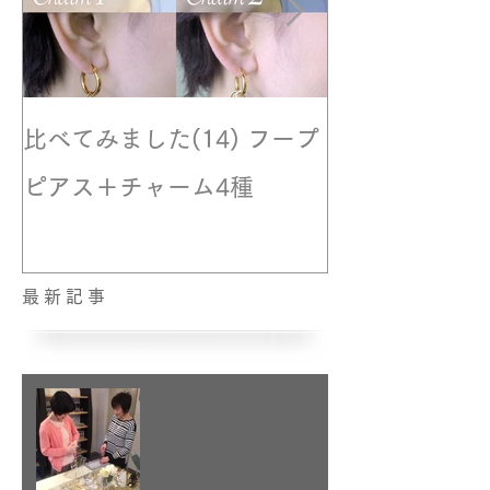
比べてみました(14) フープ
撮影風景☆モ
ピアス＋チャーム4種
最新記事
トラベルジュエリーデビュ
ー！